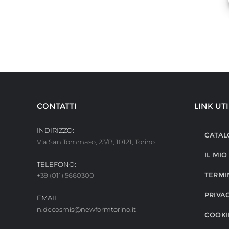
CONTATTI
LINK UTI
INDIRIZZO:
CATAL
Via San Tommaso, 23/B, 10121, Torino
IL MI
TELEFONO:
TERMI
+39 (011) 5660300
PRIVA
EMAIL:
n.decosmis@newformtorino.it
COOKI