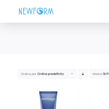
Salta
al
contenuto
Ordina per
Ordine predefinito
Mostra
16 P