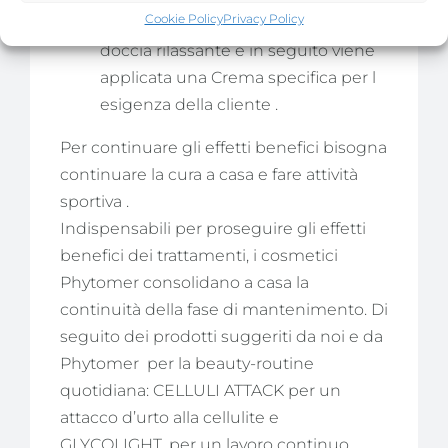
Cookie Policy
Privacy Policy
completamente il fango con una
doccia rilassante e in seguito viene
applicata una Crema specifica per l
esigenza della cliente .
Per continuare gli effetti benefici bisogna
continuare la cura a casa e fare attività
sportiva .
Indispensabili per proseguire gli effetti
benefici dei trattamenti, i cosmetici
Phytomer consolidano a casa la
continuità della fase di mantenimento. Di
seguito dei prodotti suggeriti da noi e da
Phytomer
per la beauty-routine
quotidiana: CELLULI ATTACK per un
attacco d’urto alla cellulite e
GLYCOLIGHT, per un lavoro continuo,