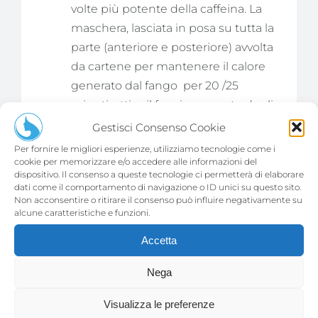
volte più potente della caffeina. La
maschera, lasciata in posa su tutta la
parte (anteriore e posteriore) avvolta
da cartene per mantenere il calore
generato dal fango
per 20 /25
minuti, attiva il funzionamento degli
adipociti, combattendone l’iper-
Gestisci Consenso Cookie
ossidazione all’interno degli stessi, e
Per fornire le migliori esperienze, utilizziamo tecnologie come i
favorisce il dimagrimento
cookie per memorizzare e/o accedere alle informazioni del
dispositivo. Il consenso a queste tecnologie ci permetterà di elaborare
riattivando il metabolismo dei grassi.
dati come il comportamento di navigazione o ID unici su questo sito.
Inoltre, sviluppando ossigeno,
Non acconsentire o ritirare il consenso può influire negativamente su
alcune caratteristiche e funzioni.
rilascia bollicine scoppiettanti che,
oltre ad essere molto piacevoli sulla
Accetta
pelle, sprigionano un potente
Nega
effetto detossinante.
Doccia e Crema finale : la cliente all
Visualizza le preferenze
interno della cabina si leva