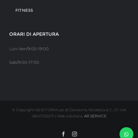
FITNESS
ORARI DI APERTURA
Lun-Ven/9:00-19:00
Sab/9:00-17:00
© Copyright NEW FORM sas di Decosmis Nicoletta & C. | P. IVA
08417230011 | Web solutions:
AR SERVICE
Facebook
Instagram