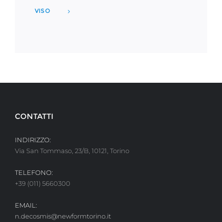
VISO
CONTATTI
INDIRIZZO:
Via San Tommaso, 23/B, 10121, Torino
TELEFONO:
+39 (011) 5660300
EMAIL:
n.decosmis@newformtorino.it