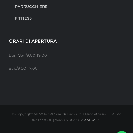
PARRUCCHIERE
FITNESS
ORARI DI APERTURA
Lun-Ven/9:00-19:00
Sab/9:00-17:00
© Copyright NEW FORM sas di Decosmis Nicoletta & C. | P. IVA
08417230011 | Web solutions:
AR SERVICE