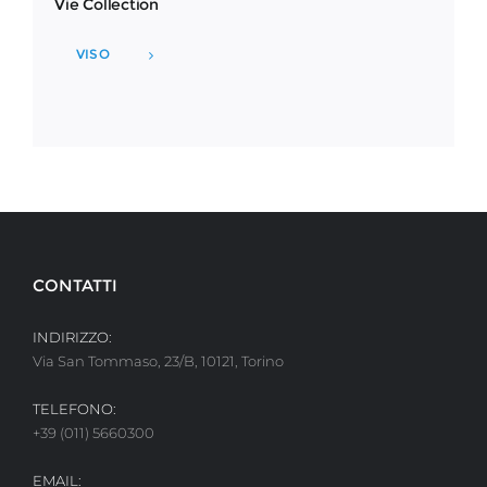
Vie Collection
VISO
CONTATTI
INDIRIZZO:
Via San Tommaso, 23/B, 10121, Torino
TELEFONO:
+39 (011) 5660300
EMAIL: