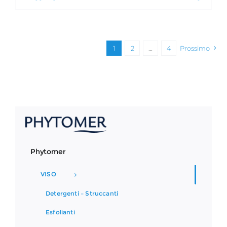
1
2
…
4
Prossimo
Phytomer
VISO
Detergenti – Struccanti
Esfolianti