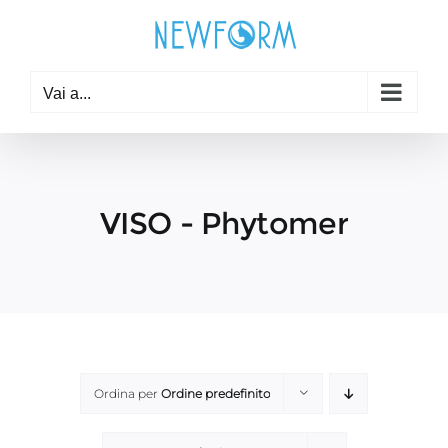
Salta
al
contenuto
Vai a...
VISO - Phytomer
Ordina per
Ordine predefinito