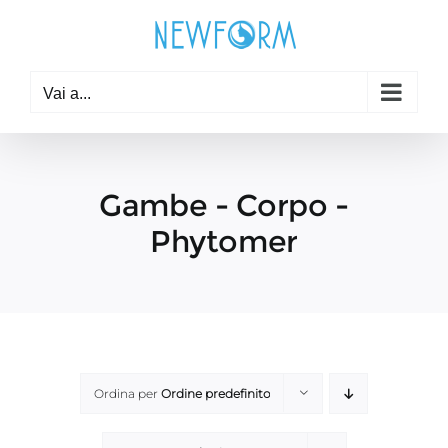
Salta
al
contenuto
Vai a...
Gambe - Corpo -
Phytomer
Ordina per
Ordine predefinito