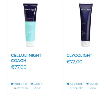
CELLULI NIGHT
GLYCOLIGHT
COACH
€
72,00
€
77,00
Aggiungi
Quick
Aggiungi
Quick
al carrello
View
al carrello
View