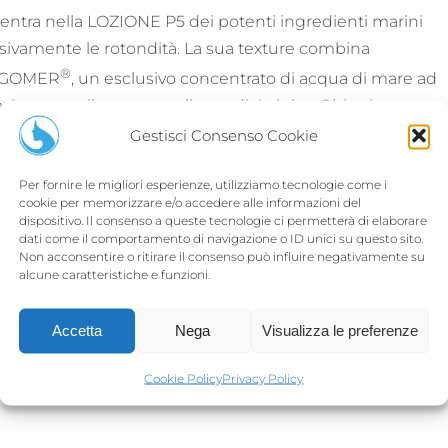
ra nella LOZIONE P5 dei potenti ingredienti marini
nsivamente le rotondità. La sua texture combina
®
OLIGOMER
, un esclusivo concentrato di acqua di mare ad
zione, con il potere snellente di 4 alghe. Obiettivo
 dopo giorno, i fianchi e le cosce si affinano.
Gestisci Consenso Cookie
Per fornire le migliori esperienze, utilizziamo tecnologie come i
cookie per memorizzare e/o accedere alle informazioni del
dispositivo. Il consenso a queste tecnologie ci permetterà di elaborare
dati come il comportamento di navigazione o ID unici su questo sito.
Non acconsentire o ritirare il consenso può influire negativamente su
alcune caratteristiche e funzioni.
Condividi su
Email This
Pinterest
Product
Accetta
Nega
Visualizza le preferenze
Cookie Policy
Privacy Policy