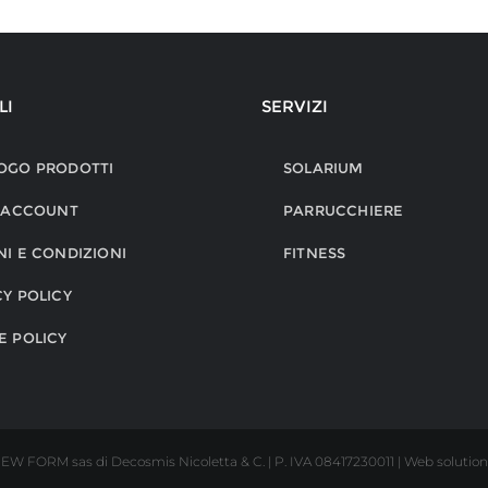
LI
SERVIZI
OGO PRODOTTI
SOLARIUM
O ACCOUNT
PARRUCCHIERE
NI E CONDIZIONI
FITNESS
CY POLICY
E POLICY
EW FORM sas di Decosmis Nicoletta & C. | P. IVA 08417230011 | Web solution