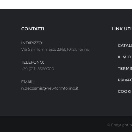
CONTATTI
LINK UTI
INDIRIZZO:
CATAL
Via San Tommaso, 23/B, 10121, Torino
IL MI
TELEFONO:
TERMI
+39 (011) 5660300
PRIVA
EMAIL:
n.decosmis@newformtorino.it
COOKI
© Copyright N