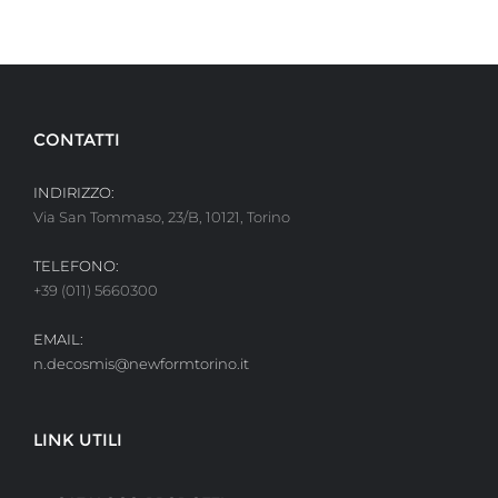
CONTATTI
INDIRIZZO:
Via San Tommaso, 23/B, 10121, Torino
TELEFONO:
+39 (011) 5660300
EMAIL:
n.decosmis@newformtorino.it
LINK UTILI