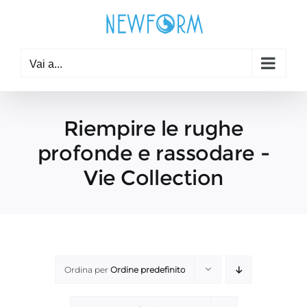
Salta
al
contenuto
Vai a...
Riempire le rughe
profonde e rassodare -
Vie Collection
Ordina per
Ordine predefinito