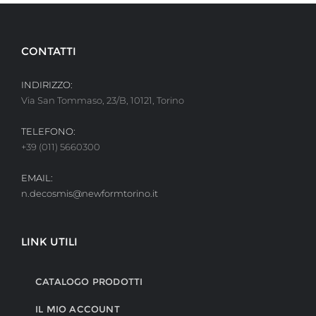
CONTATTI
INDIRIZZO:
Via San Tommaso, 23/B, 10121, Torino
TELEFONO:
+39 (011) 5660300
EMAIL:
n.decosmis@newformtorino.it
LINK UTILI
CATALOGO PRODOTTI
IL MIO ACCOUNT