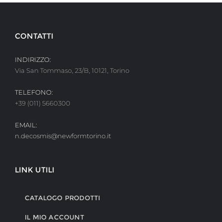
CONTATTI
INDIRIZZO:
Via San Tommaso, 23/B, 10121, Torino
TELEFONO:
+39 (011) 5660300
EMAIL:
n.decosmis@newformtorino.it
LINK UTILI
CATALOGO PRODOTTI
IL MIO ACCOUNT