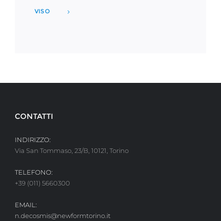
VISO
CONTATTI
INDIRIZZO:
Via San Tommaso, 23/B, 10121, Torino
TELEFONO:
+39 (011) 5660300
EMAIL:
n.decosmis@newformtorino.it