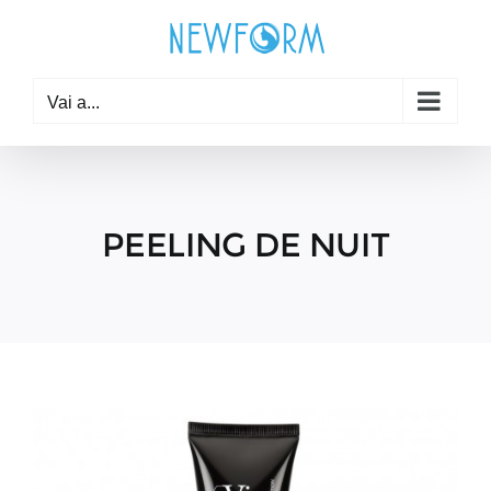
Salta
al
contenuto
Vai a...
PEELING DE NUIT