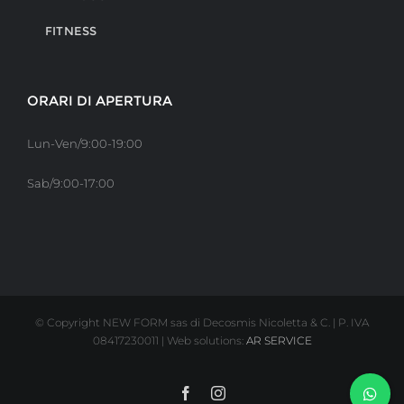
FITNESS
ORARI DI APERTURA
Lun-Ven/9:00-19:00
Sab/9:00-17:00
© Copyright NEW FORM sas di Decosmis Nicoletta & C. | P. IVA
08417230011 | Web solutions:
AR SERVICE
Facebook
Instagram