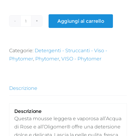
Aggiungi al carrello
ROSÉE
VISAGE
MOUSSE
quantità
Categorie:
Detergenti - Struccanti - Viso -
Phytomer
,
Phytomer
,
VISO - Phytomer
Descrizione
Descrizione
Questa mousse leggera e vaporosa all’Acqua
di Rose e all’Oligomer® offre una detersione
dolce e delicata. Lascia la pelle pulita, fresca