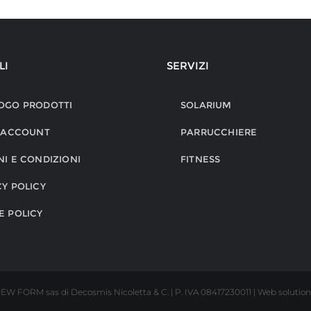
LI
SERVIZI
OGO PRODOTTI
SOLARIUM
O ACCOUNT
PARRUCCHIERE
NI E CONDIZIONI
FITNESS
CY POLICY
E POLICY
EW FORM sas di Decosmis Nicoletta & C. | P. IVA 08417230011 | Web solution