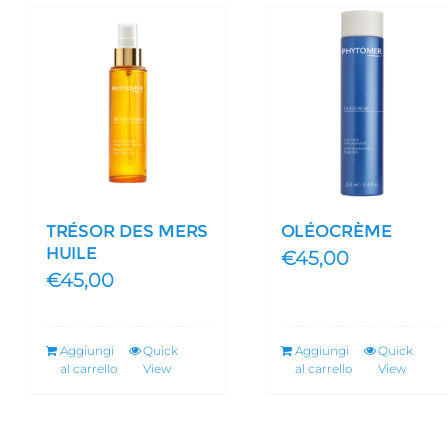
TRÉSOR DES MERS
OLÉOCRÈME
HUILE
€
45,00
€
45,00
Aggiungi
Quick
Aggiungi
Quick
al carrello
View
al carrello
View