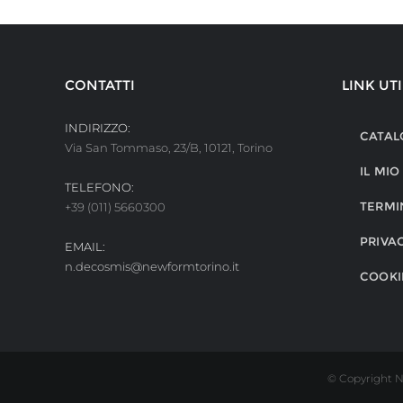
CONTATTI
LINK UTI
INDIRIZZO:
CATAL
Via San Tommaso, 23/B, 10121, Torino
IL MI
TELEFONO:
TERMI
+39 (011) 5660300
PRIVA
EMAIL:
n.decosmis@newformtorino.it
COOKI
© Copyright N