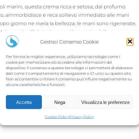
 oli marini, questa crema ricca e setosa, dal profumo
co, ammorbidisce e reca sollievo immediato alle mani
po giorno ne rivela la bellezza: le mani sono rigenerate,
ite grazie all’idratazione e più protette dalle
ne che le seccano.
Gestisci Consenso Cookie
Per fornire le migliori esperienze, utilizziamo tecnologie come i
cookie per memorizzare e/o accedere alle informazioni del
dispositivo. Il consenso a queste tecnologie ci permetterà di elaborare
dati come il comportamento di navigazione o ID unici su questo sito.
Non acconsentire o ritirare il consenso può influire negativamente su
alcune caratteristiche e funzioni.
Condividi su
Email This
Pinterest
Product
Accetta
Nega
Visualizza le preferenze
Cookie Policy
Privacy Policy