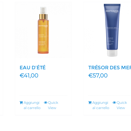
EAU D’ÉTÉ
TRÉSOR DES ME
€
41,00
€
57,00
Aggiungi
Quick
Aggiungi
Quick
al carrello
View
al carrello
View