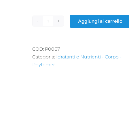
Aggiungi al carrello
OLEOCREME
CREMA
MANI
quantità
COD:
P0067
Categoria:
Idratanti e Nutrienti - Corpo -
Phytomer