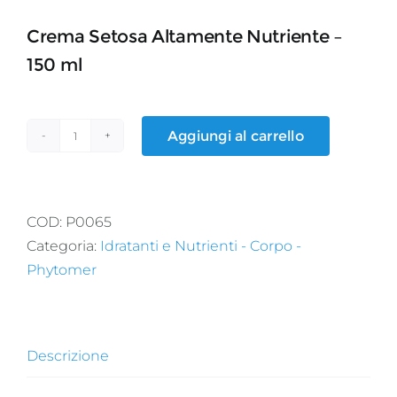
Crema Setosa Altamente Nutriente –
150 ml
Aggiungi al carrello
TRÉSOR
DES
MERS
quantità
COD:
P0065
Categoria:
Idratanti e Nutrienti - Corpo -
Phytomer
Descrizione