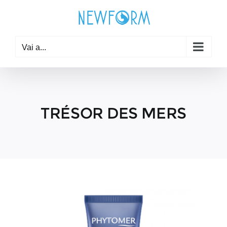
Salta
al
contenuto
Vai a...
TRÉSOR DES MERS