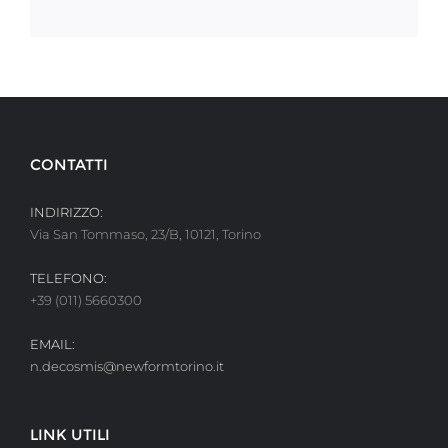
CONTATTI
INDIRIZZO:
Via San Tommaso, 23/B, 10121, Torino
TELEFONO:
+39 (011) 5660300
EMAIL:
n.decosmis@newformtorino.it
LINK UTILI