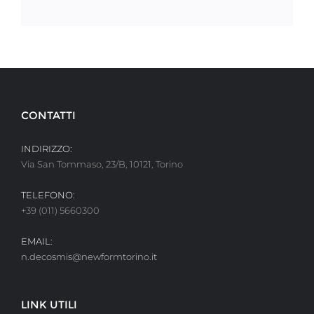
CONTATTI
INDIRIZZO:
Via San Tommaso, 23/B, 10121, Torino
TELEFONO:
+39 (011) 5660300
EMAIL:
n.decosmis@newformtorino.it
LINK UTILI