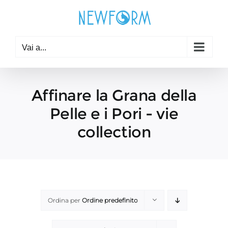
Salta
al
contenuto
Vai a...
Affinare la Grana della
Pelle e i Pori - vie
collection
Ordina per
Ordine predefinito