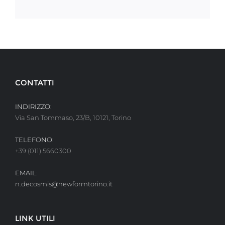
CONTATTI
INDIRIZZO:
Via San Tommaso, 23/B, 10121, Torino
TELEFONO:
+39 (011) 5660300
EMAIL:
n.decosmis@newformtorino.it
LINK UTILI