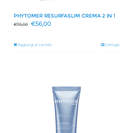
PHYTOMER RESURFASLIM CREMA 2 IN 1
Il
Il
€
56,00
€
70,00
prezzo
prezzo
originale
attuale
Aggiungi al carrello
Dettagli
era:
è:
€70,00.
€56,00.