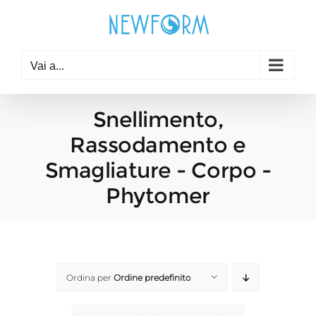
Salta
al
contenuto
Vai a...
Snellimento,
Rassodamento e
Smagliature - Corpo -
Phytomer
Ordina per
Ordine predefinito