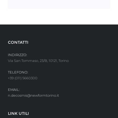
CONTATTI
INDIRIZZO:
Via San Tommaso, 23/B, 10121, Torino
TELEFONO:
+39 (011) 5660300
EMAIL:
n.decosmis@newformtorino.it
LINK UTILI